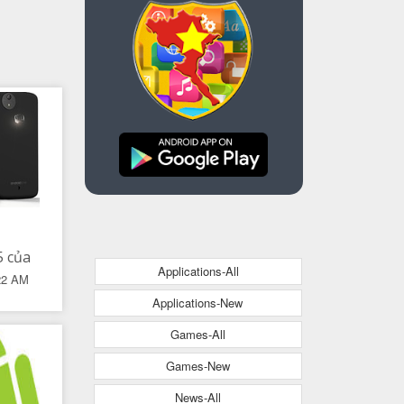
m
 của
Applications-All
22 AM
1 -
Applications-New
book
Games-All
 hơn
Pro
Games-New
News-All