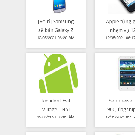
[Rò rỉ] Samsung
Apple từng 
sẽ bán Galaxy Z
nhẹm vụ 1
12/05/2021 06:20 AM
12/05/2021 06:
Fold 3 với giá mà
triệu người 
Galaxy Note
iPhone có th
không thể tồn
thu thập dữ 
tại
Resident Evil
Sennheiser 
Village - Nơi
900, flagship
12/05/2021 06:05 AM
12/05/2021 05:
tổng hòa di sản
ear mới v
của cả series
được ra mắ