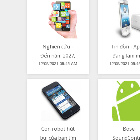
game kinh dị
công nghệ X
Nhật Bản
giá 1300
Nghiên cứu -
Tin đồn - Ap
Đến năm 2027,
đang làm m
12/05/2021 05:45 AM
12/05/2021 05:
chi phí sản xuất
chơi game 
ô tô điện sẽ thấp
tay, dùng S
hơn xe chạy
mới không p
xăng
A hay M ser
Con robot hút
Bose
bụi của bạn tìm
SoundContr