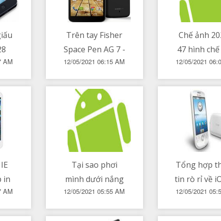
giấu
Trên tay Fisher
Chế ảnh 20
28
Space Pen AG 7 -
47 hình chế
17 AM
12/05/2021 06:15 AM
12/05/2021 06:
dùng
Bút bi của các
và vui nh
ể bị
phi hành gia có
liệu
gì đặc biệt
IE
Tại sao phơi
Tổng hợp t
 in
mình dưới nắng
tin rò rỉ về 
57 AM
12/05/2021 05:55 AM
12/05/2021 05:
ừa
thì da sạm đi còn
- nâng c
t,
tóc lại sáng màu
thông báo,