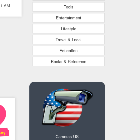
21 AM
ành
Tools
 cùng
Entertainment
 có
Lifestyle
Travel & Local
Education
Books & Reference
Cameras US