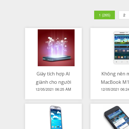
1 (265)
2
Giày tích hợp AI
Không nên 
giành cho người
MacBook M1 
12/05/2021 06:25 AM
12/05/2021 06:
khiếm thị
này...