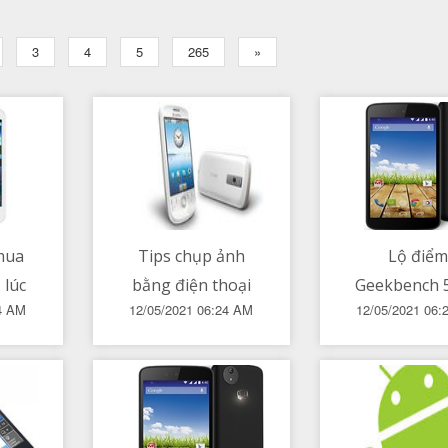
3
4
5
265
»
mua
Tips chụp ảnh
Lộ điể
lúc
bằng điện thoại
Geekbench 5
24 AM
12/05/2021 06:24 AM
12/05/2021 06:
đẹp hơn với
iPad Pro M
realme 8 Pro
ngang Mac
Air M1, cao
MacBook 
Core i9