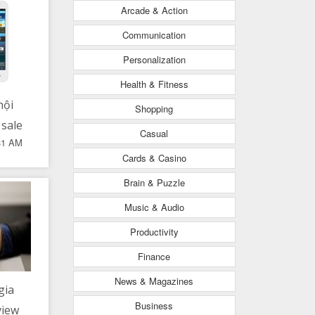
mặc
Arcade & Action
get
Communication
c
Personalization
Health & Fitness
hội
Shopping
 sale
Casual
31 AM
ian
Cards & Casino
n 50
Brain & Puzzle
ại
Music & Audio
Productivity
Finance
News & Magazines
gia
Business
view