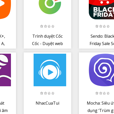
K+,
Trình duyệt Cốc
Sendo: Blac
 A,
Cốc - Duyệt web
Friday Sale S
nhanh + an toàn
Đỏ
hát
NhacCuaTui
Mocha: Siêu 
i âm
dụng ‘Trùm gi