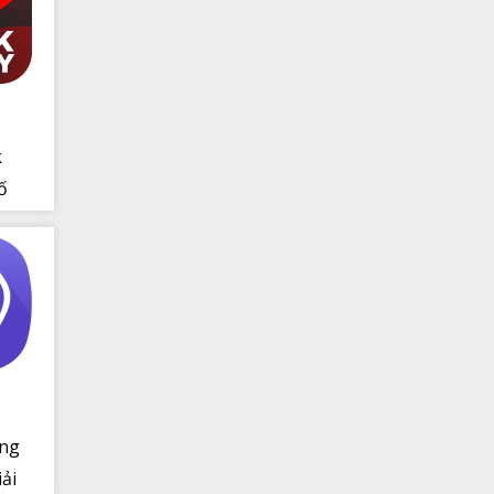
k
ố
ứng
ải