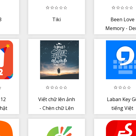
3
Tiki
Been Love
Memory - D
ngay yeu - Đ
ngày yêu
.12
Viết chữ lên ảnh
Laban Key G
Nhật
- Chèn chữ Lên
tiếng Việt
ảnh