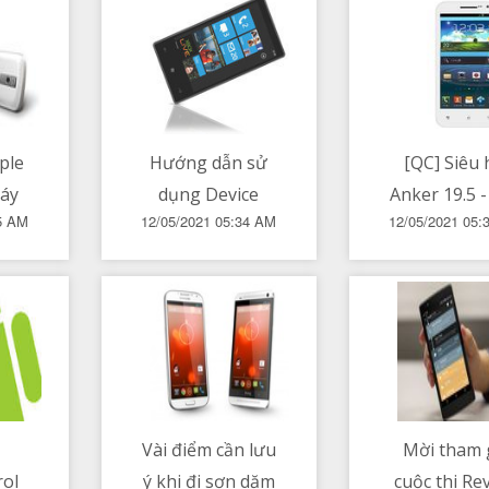
3R,
ra
thêm app 
$
định, wid
tương tá
ple
Hướng dẫn sử
[QC] Siêu 
áy
dụng Device
Anker 19.5 -
45 AM
12/05/2021 05:34 AM
12/05/2021 05:
cầm
Manager để
sốc toàn g
oC
khắc phục sự cố
hàng lên đế
hải
driver trong
percent t
ies
Windows 10
Lazada
Vài điểm cần lưu
Mời tham 
ol
ý khi đi sơn dặm
cuộc thi Re