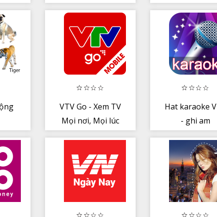
trí’
động
VTV Go - Xem TV
Hat karaoke V
Mọi nơi, Mọi lúc
- ghi am