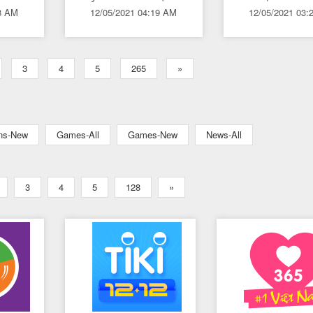
08 AM
12/05/2021 04:19 AM
12/05/2021 03:
nh
xe hơi
Camera h
tư
trình xe hơi
sĩ,
Xe Tinh tế,
3
4
5
265
»
quà
ons-New
Games-All
Games-New
News-All
3
4
5
128
»