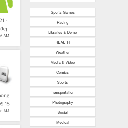
Sports Games
21 -
Racing
 đẹp
Libraries & Demo
06 AM
ất
HEALTH
Weather
Media & Video
Comics
Sports
Transportation
hông
Photography
iOS 15
53 AM
ấp
Social
 đổi
Medical