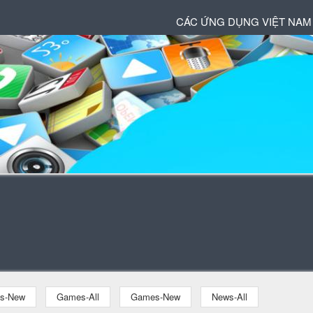
CÁC ỨNG DỤNG VIỆT NAM
ns-New
Games-All
Games-New
News-All