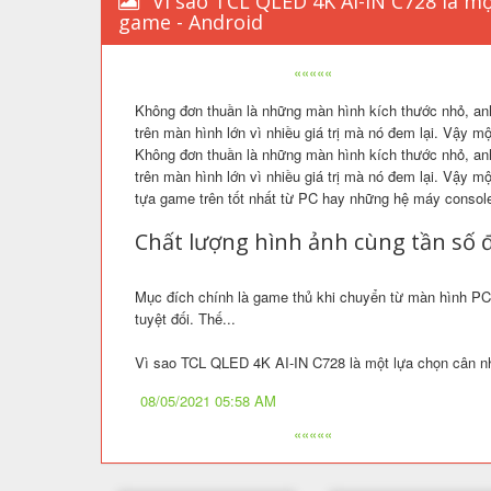
Vì sao TCL QLED 4K AI-IN C728 là mộ
game - Android
«««««
Không đơn thuần là những màn hình kích thước nhỏ, a
trên màn hình lớn vì nhiều giá trị mà nó đem lại. Vậy m
Không đơn thuần là những màn hình kích thước nhỏ, a
trên màn hình lớn vì nhiều giá trị mà nó đem lại. Vậy 
tựa game trên tốt nhất từ PC hay những hệ máy consol
Chất lượng hình ảnh cùng tần số 
Mục đích chính là game thủ khi chuyển từ màn hình P
tuyệt đối. Thế...
Vì sao TCL QLED 4K AI-IN C728 là một lựa chọn cân nh
08/05/2021 05:58 AM
«««««