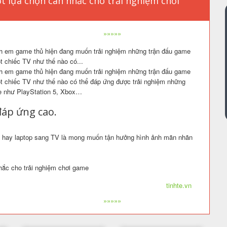
t lựa chọn cân nhắc cho trải nghiệm chơi
»»»»»
nh em game thủ hiện đang muốn trải nghiệm những trận đấu game
ột chiếc TV như thế nào có...
nh em game thủ hiện đang muốn trải nghiệm những trận đấu game
một chiếc TV như thế nào có thể đáp ứng được trải nghiệm những
e như PlayStation 5, Xbox…
đáp ứng cao.
C hay laptop sang TV là mong muốn tận hưởng hình ảnh mãn nhãn
ắc cho trải nghiệm chơi game
tinhte.vn
»»»»»