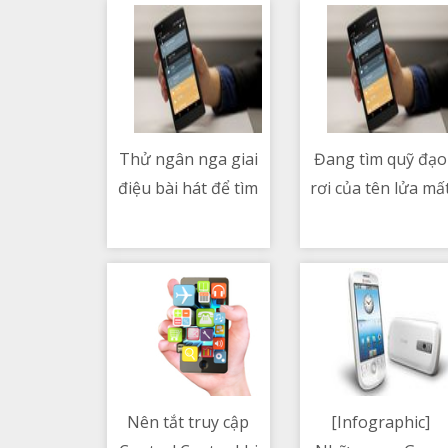
Thử ngân nga giai
Đang tìm quỹ đạo
điệu bài hát để tìm
rơi của tên lửa mấ
08/05/2021 06:37 PM
08/05/2021 09:00 PM
nhạc - Hum to
kiểm soát Trườn
Search
Chinh 5B
Nên tắt truy cập
[Infographic]