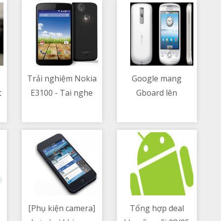
Trải nghiệm Nokia
Google mang
t
E3100 - Tai nghe
Gboard lên
08/05/2021 06:22 AM
08/05/2021 04:19 PM
g
true-wireless giá rẻ,
smartwatch chuyện
nhiều màu sắc, bass
gì thế này sao xài
nhiều, nghe tạp ổn
[Phụ kiện camera]
Tổng hợp deal