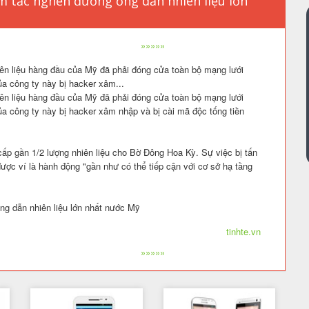
m tắc nghẽn đường ống dẫn nhiên liệu lớn
»»»»»
iên liệu hàng đầu của Mỹ đã phải đóng cửa toàn bộ mạng lưới
a công ty này bị hacker xâm...
iên liệu hàng đầu của Mỹ đã phải đóng cửa toàn bộ mạng lưới
a công ty này bị hacker xâm nhập và bị cài mã độc tống tiền
 cấp gần 1/2 lượng nhiên liệu cho Bờ Đông Hoa Kỳ. Sự việc bị tấn
ược ví là hành động "gần như có thể tiếp cận với cơ sở hạ tầng
ng dẫn nhiên liệu lớn nhất nước Mỹ
tinhte.vn
»»»»»