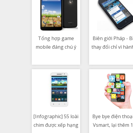
Tổng hợp game
Biên giới Pháp - B
mobile đáng chú ý
thay đổi chỉ vì hàn
10/05/2021 04:47 PM
10/05/2021 01:11 PM
trong tuần 1 Tháng
động của một nôn
5/2021
dân
[Infographic] 55 loài
Bye bye điện thoạ
chim được xếp hạng
Vsmart, lại thêm 
10/05/2021 05:44 AM
10/05/2021 06:09 AM