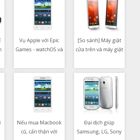
ỉ
Vụ Apple với Epic
[So sánh] Máy giặt
h
Games - watchOS và
cửa trên và máy giặt
10/05/2021 09:11 PM
10/05/2021 06:17 AM
g
tvOS App Store
cửa trước - Những
nghèo nàn hơn
tiêu chí cần cân
nhiều so với iOS
nhắc.
App Store
i
Nếu mua Macbook
Đại dịch giúp
1
cũ, cẩn thận với
Samsung, LG, Sony
10/05/2021 06:16 AM
10/05/2021 01:09 PM