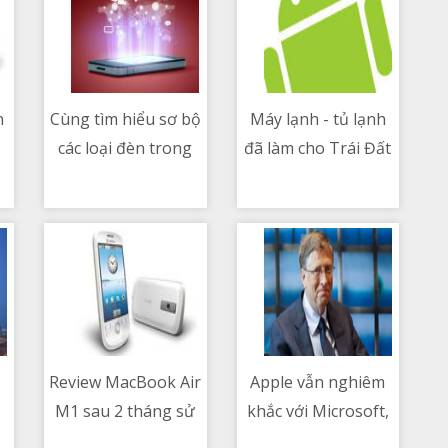
n
Cùng tìm hiểu sơ bộ
Máy lạnh - tủ lạnh
các loại đèn trong
đã làm cho Trái Đất
09/05/2021 05:13 PM
09/05/2021 06:42 PM
studio
nóng thêm như thế
nào
Review MacBook Air
Apple vẫn nghiêm
M1 sau 2 tháng sử
khắc với Microsoft,
09/05/2021 06:24 AM
09/05/2021 07:53 PM
g
dụng thật
từ chối nền tảng