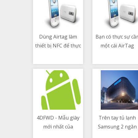
Dùng Airtag làm
Bạn có thực sự cầ
thiết bị NFC để thực
một cái AirTag
09/05/2021 05:08 PM
09/05/2021 06:11 AM
hiện nhanh 1 scene
or automation
4DFWD - Mẫu giày
Trên tay tủ lạnh
mới nhất của
Samsung 2 ngăn
09/05/2021 05:35 PM
09/05/2021 04:12 AM
Adidas, tích hợp
310 lít, ngăn đôn