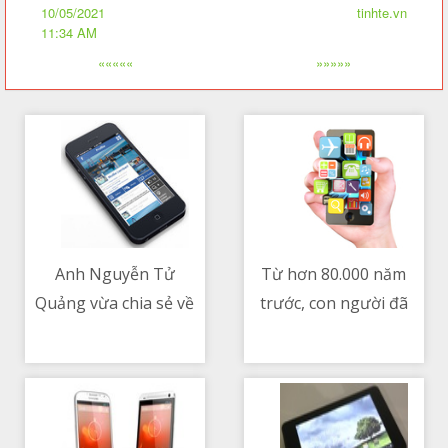
10/05/2021
tinhte.vn
11:34 AM
«««««
»»»»»
Anh Nguyễn Tử
Từ hơn 80.000 năm
Quảng vừa chia sẻ về
trước, con người đã
10/05/2021 06:24 AM
10/05/2021 04:58 AM
việc Vsmart không làm
biết đốt rừng
điện thoại đi động.