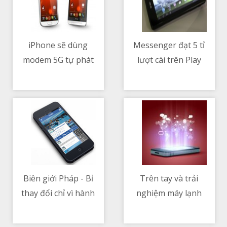
iPhone sẽ dùng
Messenger đạt 5 tỉ
modem 5G tự phát
lượt cài trên Play
10/05/2021 05:53 PM
10/05/2021 06:23 AM
triển sớm nhất là từ
Store, là app thứ 3
2023
không phải của
Google đạt được cột
mốc này
Biên giới Pháp - Bỉ
Trên tay và trải
thay đổi chỉ vì hành
nghiệm máy lạnh
10/05/2021 01:11 PM
10/05/2021 04:50 PM
động của một nông
Daikin FTKZ - diệt
dân
khuẩn, lọc khí, cân