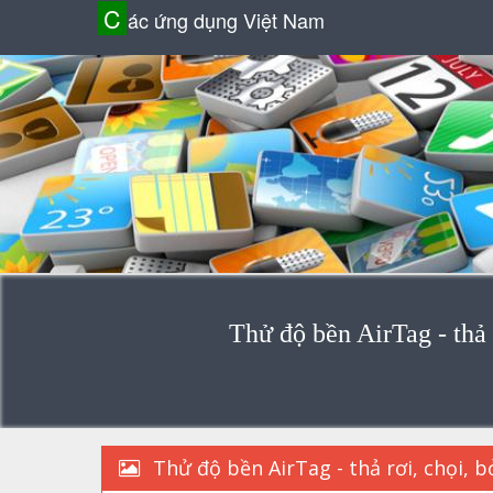
C
ác ứng dụng Việt Nam
Thử độ bền AirTag - thả 
Thử độ bền AirTag - thả rơi, chọi, b