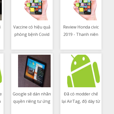
i
Vaccine có hiệu quả
Review Honda civic
phòng bệnh Covid
2019 - Thanh niên
08/05/2021 11:30 AM
08/05/2021 05:29 PM
19 với các biến thể
phục vụ
(variant) Anh và Ấn
Độ hay không
e
Google sẽ dán nhãn
Đã có modder chế
n
quyền riêng tư ứng
lại AirTag, độ dày từ
08/05/2021 07:20 PM
08/05/2021 06:22 AM
dụng trên Play
8mm xuống còn