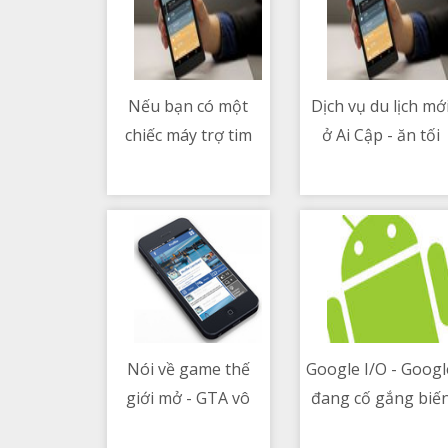
Nếu bạn có một
Dịch vụ du lịch mớ
chiếc máy trợ tim
ở Ai Cập - ăn tối
08/05/2021 04:30 AM
08/05/2021 05:33 PM
trong người thì âm
cùng các xác ướp
thanh của nó sẽ
Pharaoh
như thế nào
Nói về game thế
Google I/O - Googl
giới mở - GTA vô
đang cố gắng biế
08/05/2021 03:32 PM
08/05/2021 06:05 AM
địch về chiều rộng,
Google Assistant