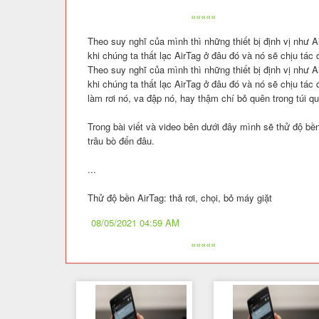
«««««
Theo suy nghĩ của mình thì những thiết bị định vị như A
khi chúng ta thất lạc AirTag ở đâu đó và nó sẽ chịu tác 
Theo suy nghĩ của mình thì những thiết bị định vị như A
khi chúng ta thất lạc AirTag ở đâu đó và nó sẽ chịu tá
làm rơi nó, va đập nó, hay thậm chí bỏ quên trong túi q
Trong bài viết và video bên dưới đây mình sẽ thử độ bề
trâu bò đến đâu.
...
Thử độ bền AirTag: thả rơi, chọi, bỏ máy giặt
08/05/2021 04:59 AM
«««««