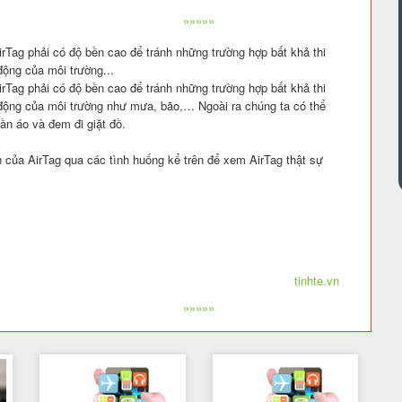
»»»»»
irTag phải có độ bền cao để tránh những trường hợp bất khả thi
động của môi trường...
irTag phải có độ bền cao để tránh những trường hợp bất khả thi
c động của môi trường như mưa, bão,… Ngoài ra chúng ta có thể
uần áo và đem đi giặt đồ.
n của AirTag qua các tình huống kể trên để xem AirTag thật sự
tinhte.vn
»»»»»