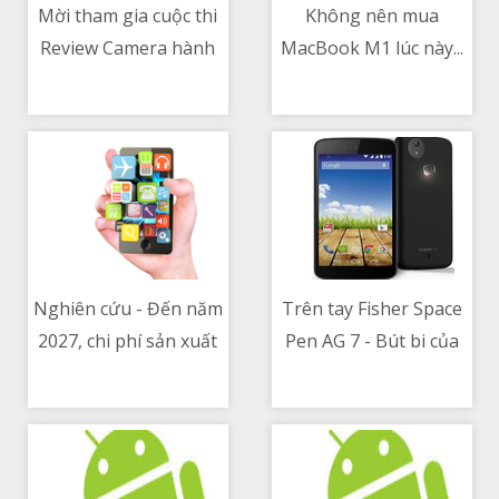
Mời tham gia cuộc thi
Không nên mua
Review Camera hành
MacBook M1 lúc này...
12/05/2021 03:21 AM
12/05/2021 06:24 AM
trình xe hơi cùng Xe
Tinh tế, có quà
Nghiên cứu - Đến năm
Trên tay Fisher Space
2027, chi phí sản xuất
Pen AG 7 - Bút bi của
12/05/2021 05:45 AM
12/05/2021 06:15 AM
ô tô điện sẽ thấp hơn
các phi hành gia có gì
xe chạy xăng
đặc biệt