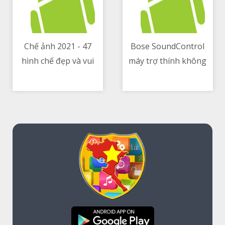
Chế ảnh 2021 - 47
Bose SoundControl
hình chế đẹp và vui
máy trợ thính không
12/05/2021 06:06 AM
12/05/2021 05:08 AM
nhất
cần tư vấn của bác sĩ,
giá 850$