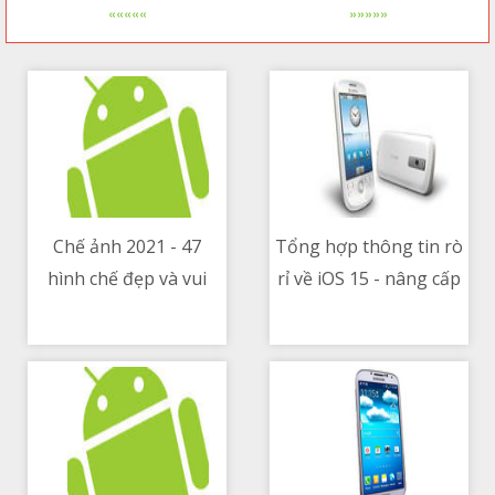
«««««
»»»»»
Chế ảnh 2021 - 47
Tổng hợp thông tin rò
hình chế đẹp và vui
rỉ về iOS 15 - nâng cấp
12/05/2021 06:06 AM
12/05/2021 05:53 AM
nhất
thông báo, đổi thêm
app mặc định, widget
tương tác