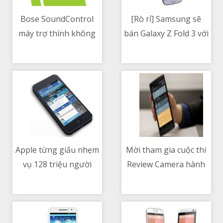
Bose SoundControl
[Rò rỉ] Samsung sẽ
máy trợ thính không
bán Galaxy Z Fold 3 với
12/05/2021 05:08 AM
12/05/2021 06:20 AM
cần tư vấn của bác sĩ,
giá mà Galaxy Note
giá 850$
không thể tồn tại
Apple từng giấu nhẹm
Mời tham gia cuộc thi
vụ 128 triệu người
Review Camera hành
12/05/2021 06:17 AM
12/05/2021 03:21 AM
dùng iPhone có thể bị
trình xe hơi cùng Xe
thu thập dữ liệu
Tinh tế, có quà