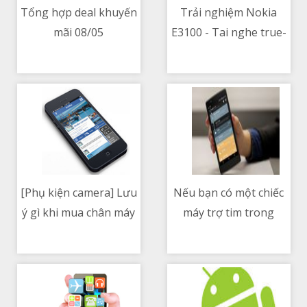
Tổng hợp deal khuyến
Trải nghiệm Nokia
mãi 08/05
E3100 - Tai nghe true-
08/05/2021 06:57 PM
08/05/2021 06:22 AM
wireless giá rẻ, nhiều
màu sắc, bass nhiều,
nghe tạp ổn
[Phụ kiện camera] Lưu
Nếu bạn có một chiếc
ý gì khi mua chân máy
máy trợ tim trong
08/05/2021 05:42 AM
08/05/2021 04:30 AM
ảnh
người thì âm thanh
của nó sẽ như thế nào