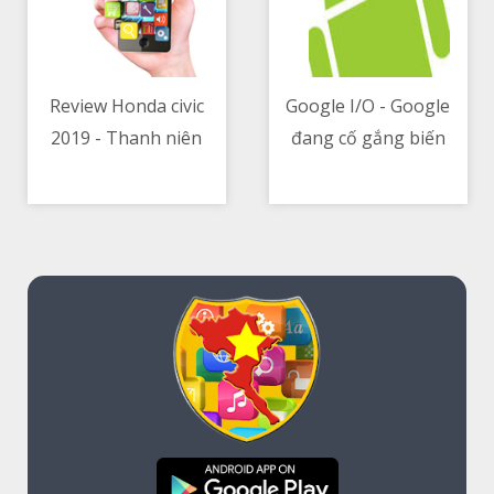
Review Honda civic
Google I/O - Google
2019 - Thanh niên
đang cố gắng biến
08/05/2021 05:29 PM
08/05/2021 06:05 AM
phục vụ
Google Assistant
thành một dịch vụ
nhắn tin nữa