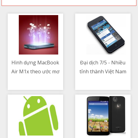
Hình dựng MacBook
Đại dịch 7/5 - Nhiều
Air M1x theo ước mơ
tỉnh thành Việt Nam
08/05/2021 04:18 PM
08/05/2021 04:26 AM
của người dùng
siết chặt phòng chống
dịch để dò vết và
khoanh vùng ổ dịch