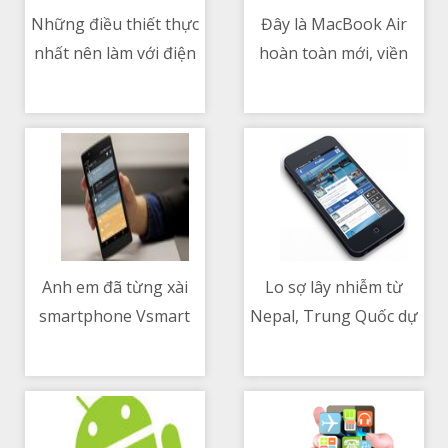
Những điều thiết thực
Đây là MacBook Air
nhất nên làm với điện
hoàn toàn mới, viền
11/05/2021 06:19 AM
11/05/2021 01:07 PM
thoại của anh em
màn hình đã rất mỏng
trong mùa dịch
Anh em đã từng xài
Lo sợ lây nhiễm từ
smartphone Vsmart
Nepal, Trung Quốc dự
11/05/2021 01:09 PM
11/05/2021 06:26 AM
Anh em có tiếc khi
định tạo ra một dải
Vsmart dẹp không
phân cách ngay trên
đỉnh núi Everest