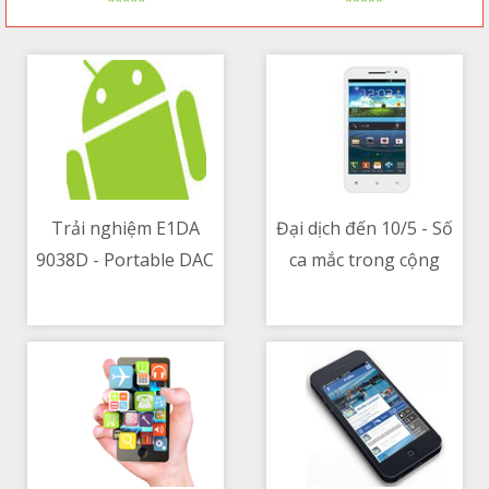
Trải nghiệm E1DA
Đại dịch đến 10/5 - Số
9038D - Portable DAC
ca mắc trong cộng
11/05/2021 11:34 AM
11/05/2021 03:25 AM
cho các thiết bị di
đồng tại Việt Nam
động
tăng kỉ lục từ đầu dịch
đến giờ