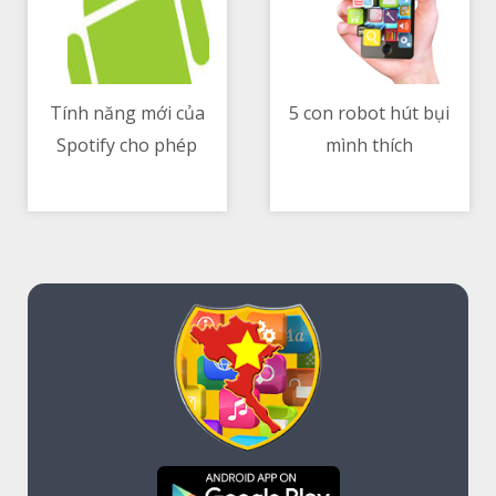
Tính năng mới của
5 con robot hút bụi
Spotify cho phép
mình thích
11/05/2021 03:49 PM
11/05/2021 06:26 AM
người dùng skip đến
đoạn nhạc tùy thích
để chia sẻ lên podcast