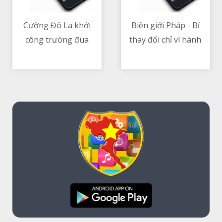
Cường Đô La khởi
Biên giới Pháp - Bỉ
công trường đua
thay đổi chỉ vì hành
10/05/2021 03:37 PM
10/05/2021 01:11 PM
động của một nông
dân