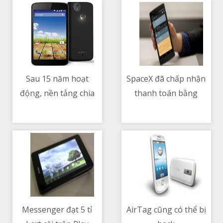
Sau 15 năm hoạt
SpaceX đã chấp nhận
động, nền tảng chia
thanh toán bằng
10/05/2021 04:55 PM
10/05/2021 12:57 PM
sẻ video gây sốc
Dogecoin trong sứ
LiveLeak sẽ đóng cửa
mệnh không gian mới
Messenger đạt 5 tỉ
AirTag cũng có thể bị