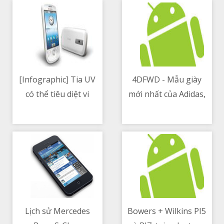
[Infographic] Tia UV
4DFWD - Mẫu giày
có thể tiêu diệt vi
mới nhất của Adidas,
09/05/2021 07:43 PM
09/05/2021 05:35 PM
khuẩn và khử trùng
tích hợp công nghệ in
3D, giúp giảm lực cản
và chạy bền hơn
Lịch sử Mercedes
Bowers + Wilkins PI5