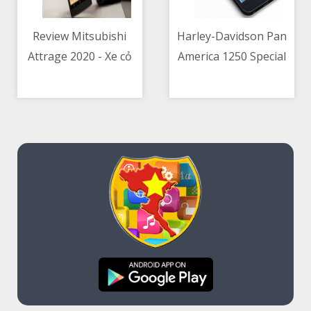
Review Mitsubishi
Harley-Davidson Pan
Attrage 2020 - Xe cỏ
America 1250 Special
09/05/2021 03:56 PM
09/05/2021 05:18 PM
mà không cỏ
ra mắt tại Việt Nam -
giá từ 839 triệu