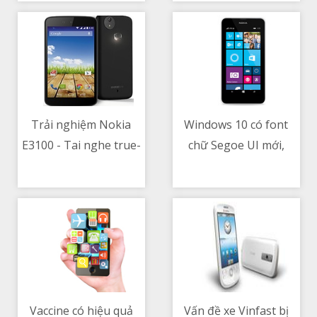
Trải nghiệm Nokia
Windows 10 có font
E3100 - Tai nghe true-
chữ Segoe UI mới,
08/05/2021 06:22 AM
08/05/2021 06:16 PM
wireless giá rẻ, nhiều
icon được cập nhật
màu sắc, bass nhiều,
mới từ...Windows 95
nghe tạp ổn
Vaccine có hiệu quả
Vấn đề xe Vinfast bị