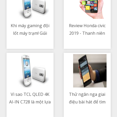
Khi máy gaming đội
Review Honda civic
lốt máy trạm! Giải
2019 - Thanh niên
08/05/2021 05:18 AM
08/05/2021 05:29 PM
pháp để anh em qua
phục vụ
mắt cô vợ khó tính
Vì sao TCL QLED 4K
Thử ngân nga giai
AI-IN C728 là một lựa
điệu bài hát để tìm
08/05/2021 05:58 AM
08/05/2021 06:37 PM
chọn cân nhắc cho trải
nhạc - Hum to Search
nghiệm chơi game