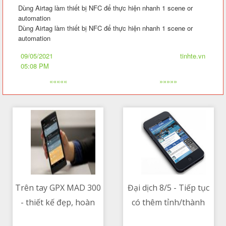
Dùng Airtag làm thiết bị NFC để thực hiện nhanh 1 scene or
automation
Dùng Airtag làm thiết bị NFC để thực hiện nhanh 1 scene or
automation
09/05/2021
tinhte.vn
05:08 PM
«««««
»»»»»
Trên tay GPX MAD 300
Đại dịch 8/5 - Tiếp tục
- thiết kế đẹp, hoàn
có thêm tỉnh/thành
09/05/2021 05:40 AM
09/05/2021 02:05 AM
thiện ổn, giá 75 triệu
ghi nhận các ca nhiễm