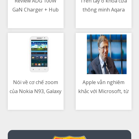
Review ADG 100W
Trên tay ổ khoá cửa
GaN Charger + Hub
thông minh Aqara
09/05/2021 05:47 AM
09/05/2021 04:32 AM
N100 Zigbee Edition
Nói về cơ chế zoom
Apple vẫn nghiêm
của Nokia N93, Galaxy
khắc với Microsoft, từ
09/05/2021 10:27 AM
09/05/2021 07:53 PM
S22 Ultra…
chối nền tảng xCloud
xuất hiện trên App
Store