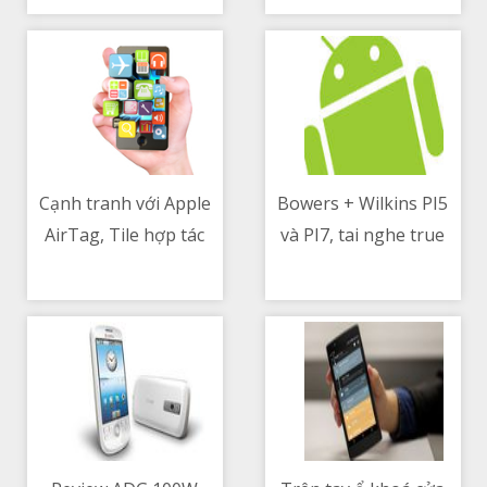
liên quan đến
BVNDTW và K Tân
Triều
Cạnh tranh với Apple
Bowers + Wilkins PI5
AirTag, Tile hợp tác
và PI7, tai nghe true
09/05/2021 01:36 PM
09/05/2021 03:19 PM
với Amazon để cải
wireless trang bị aptX
thiện phạm vi phủ
Adaptive
sóng