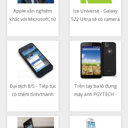
Apple vẫn nghiêm
Ice Universe - Galaxy
khắc với Microsoft, từ
S22 Ultra sẽ có camera
09/05/2021 07:53 PM
09/05/2021 06:00 AM
chối nền tảng xCloud
“zoom liên tục”,
xuất hiện trên App
camera selfie dưới
Store
màn hình, GPU AMD
Đại dịch 8/5 - Tiếp tục
Trên tay ba lô đựng
có thêm tỉnh/thành
máy ảnh PGYTECH -
09/05/2021 02:05 AM
09/05/2021 02:39 AM
ghi nhận các ca nhiễm
thiết kế tiện lợi, đựng
liên quan đến
được nhiều đồ
BVNDTW và K Tân
Triều