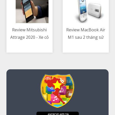
Review Mitsubishi
Review MacBook Air
Attrage 2020 - Xe cỏ
M1 sau 2 tháng sử
09/05/2021 03:56 PM
09/05/2021 06:24 AM
mà không cỏ
dụng thật