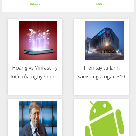
«««««
»»»»»
Hoàng vs Vinfast - ý
Trên tay tủ lạnh
kiến của nguyên phó
Samsung 2 ngăn 310
09/05/2021 07:45 PM
09/05/2021 04:12 AM
hiệu trưởng ĐH BK TP
lít, ngăn đông dưới
HCM