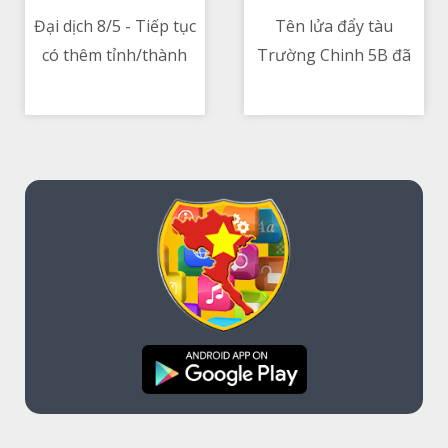
Đại dịch 8/5 - Tiếp tục
Tên lửa đẩy tàu
có thêm tỉnh/thành
Trường Chinh 5B đã
09/05/2021 02:05 AM
09/05/2021 01:25 PM
ghi nhận các ca nhiễm
rơi xuống biển Ấn Độ
liên quan đến
Dương, rất gần
BVNDTW và K Tân
Maldives
Triều