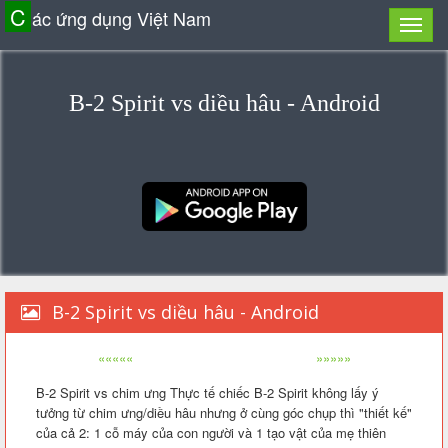
C
ác ứng dụng Việt Nam
B-2 Spirit vs diều hâu - Android
B-2 Spirit vs diều hâu - Android
«««««
»»»»»
B-2 Spirit vs chim ưng Thực tế chiếc B-2 Spirit không lấy ý
tưởng từ chim ưng/diều hâu nhưng ở cùng góc chụp thì "thiết kế"
của cả 2: 1 cỗ máy của con người và 1 tạo vật của mẹ thiên