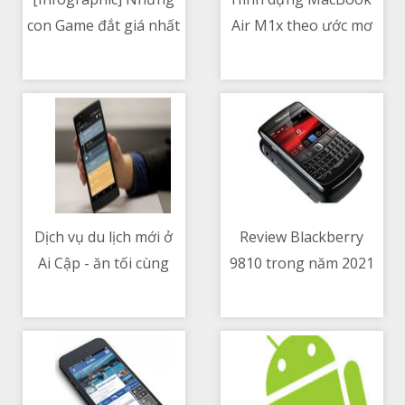
con Game đắt giá nhất
Air M1x theo ước mơ
08/05/2021 09:06 PM
08/05/2021 04:18 PM
mọi thời đại
của người dùng
Dịch vụ du lịch mới ở
Review Blackberry
Ai Cập - ăn tối cùng
9810 trong năm 2021
08/05/2021 05:33 PM
08/05/2021 01:12 PM
các xác ướp Pharaoh