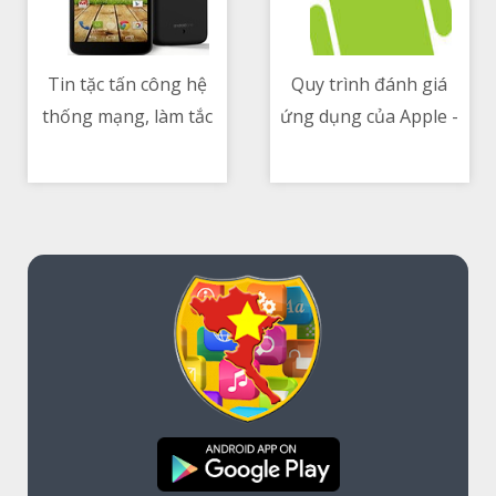
Tin tặc tấn công hệ
Quy trình đánh giá
thống mạng, làm tắc
ứng dụng của Apple -
10/05/2021 04:53 PM
10/05/2021 06:21 AM
nghẽn đường ống dẫn
đã từ chối 35 percent
nhiên liệu lớn nhất
số app gửi lên App
nước Mỹ
Store từ năm 2017
đến 2019