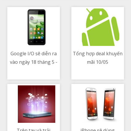
Google I/O sẽ diễn ra
Tổng hợp deal khuyến
vào ngày 18 tháng 5 -
mãi 10/05
10/05/2021 06:00 PM
10/05/2021 06:43 PM
Google Pixel 5a, Pixel
Buds A-series, Android
12
Trên tay và trải
iPhone sẽ dùng