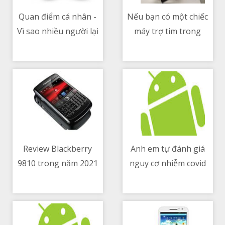
Quan điểm cá nhân -
Nếu bạn có một chiếc
Vì sao nhiều người lại
máy trợ tim trong
08/05/2021 01:26 PM
08/05/2021 04:30 AM
thích Mercedes G-
người thì âm thanh
Class thế
của nó sẽ như thế nào
Review Blackberry
Anh em tự đánh giá
9810 trong năm 2021
nguy cơ nhiễm covid
08/05/2021 01:12 PM
08/05/2021 12:52 PM
của mình qua thang
điểm này xem sao