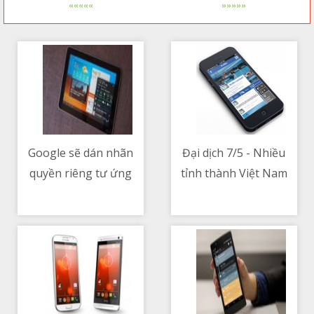
«««««
»»»»»
Google sẽ dán nhãn
Đại dịch 7/5 - Nhiều
quyền riêng tư ứng
tỉnh thành Việt Nam
08/05/2021 07:20 PM
08/05/2021 04:26 AM
dụng trên Play Store
siết chặt phòng chống
giống như cách Apple
dịch để dò vết và
làm với App Store
khoanh vùng ổ dịch