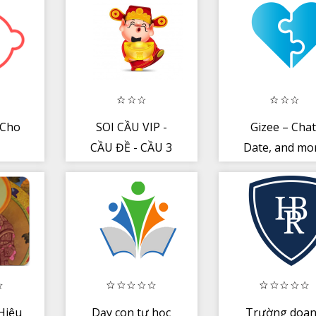
 Cho
SOI CẦU VIP -
Gizee – Chat
CẦU ĐỀ - CẦU 3
Date, and mo
CÀNG - CẦU LÔ
Hiệu
Dạy con tự học
Trường doa