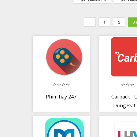
«
1
2
3 
Phim hay 247
Carback - 
Dụng Đặt 
Tiện Chuy