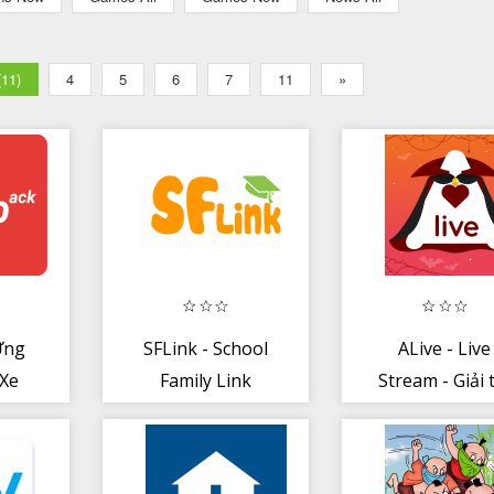
(11)
4
5
6
7
11
»
Ứng
SFLink - School
ALive - Live
Xe
Family Link
Stream - Giải t
ến
giao lưu kết 