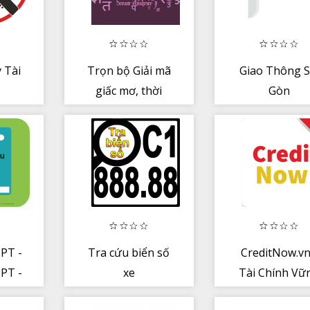
 Tài
Trọn bộ Giải mã
Giao Thông S
giấc mơ, thời
Gòn
vận, điềm lành
dữ
PT -
Tra cứu biển số
CreditNow.vn
PT -
xe
Tài Chính Vữ
phổ
+ Mạnh