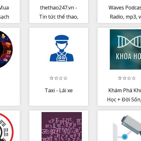
 Mua
thethao247.vn -
Waves Podcas
sạch
Tin tức thể thao,
Radio, mp3, 
 tận
báo bóng đá 24h
Âm Nhạc
Taxi - Lái xe
Khám Phá Kh
Học + Đời Sốn
Tin Tức 24