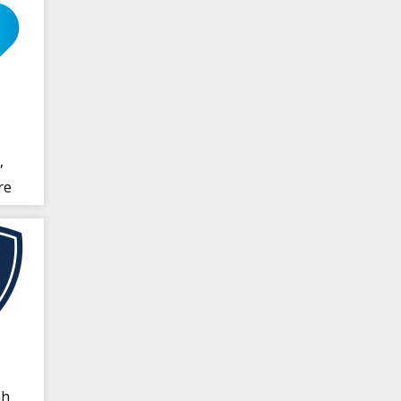
,
re
nh