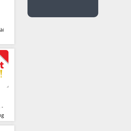
ài
 -
ng