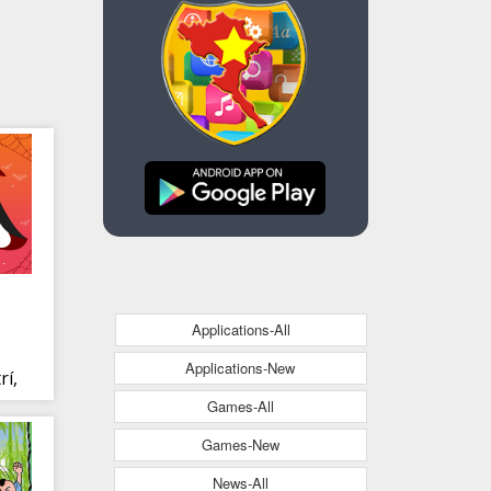
Applications-All
Applications-New
rí,
Games-All
bạn
Games-New
News-All