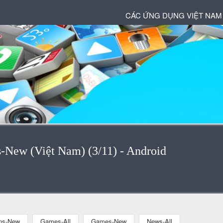
CÁC ỨNG DỤNG VIỆT NAM
s-New (Việt Nam) (3/11) - Android
ons-New
Games-All
Games-New
News-All