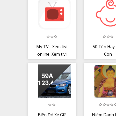
Lọc
thông
My TV - Xem tivi
50 Tên Hay
online, Xem tivi
Con
Trực tuyến
Biển Đó Xe Gì?
Niệm Danh 