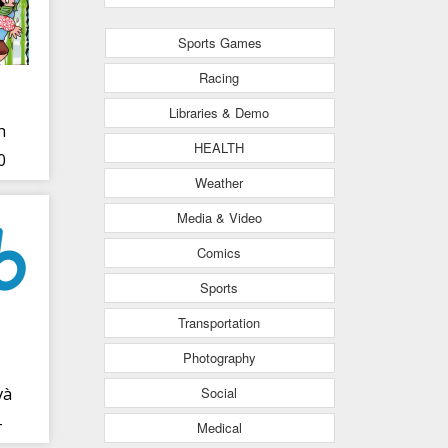
Sports Games
Racing
Libraries & Demo
h
HEALTH
0
Weather
Media & Video
Comics
Sports
Transportation
Photography
Social
và
-
Medical