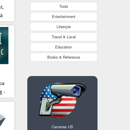
Tools
t,
và
Entertainment
Lifestyle
Travel & Local
Education
Books & Reference
oa
g -
H
Cameras US