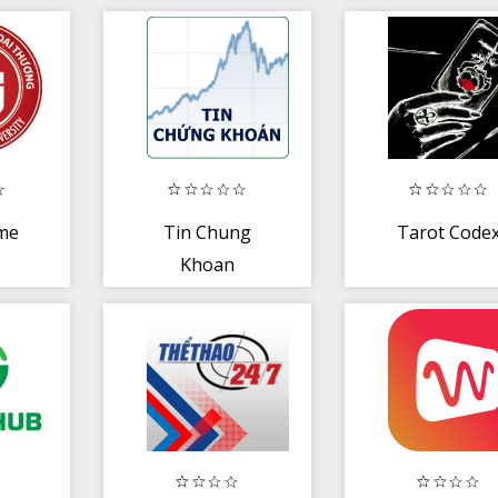
doanh nhân
timviec365.co
me
Tin Chung
Tarot Code
Khoan