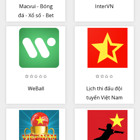
Macvui - Bóng
InterVN
đá - Xổ số - Bet
for fun
WeBall
Lịch thi đấu đội
tuyển Việt Nam