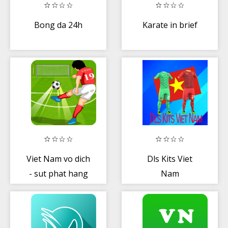
Bong da 24h
Karate in brief
Viet Nam vo dich
Dls Kits Viet
- sut phat hang
Nam
rao