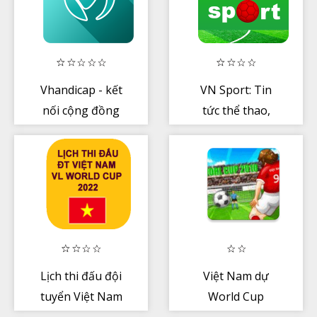
Vhandicap - kết
VN Sport: Tin
nối cộng đồng
tức thể thao,
golfers
bóng đá, đọc
báo 24/7
Lịch thi đấu đội
Việt Nam dự
tuyển Việt Nam
World Cup
VL WC 2022