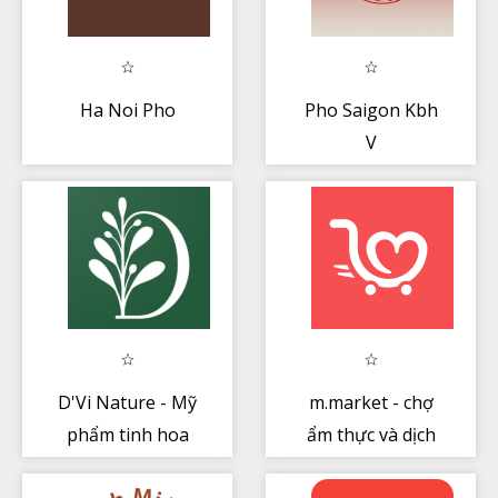
Ha Noi Pho
Pho Saigon Kbh
V
D'Vi Nature - Mỹ
m.market - chợ
phẩm tinh hoa
ẩm thực và dịch
cổ truyền
vụ eco