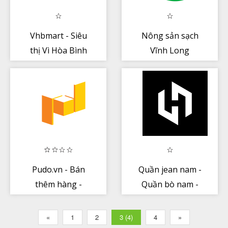
Vhbmart - Siêu
Nông sản sạch
thị Vì Hòa Bình
Vĩnh Long
Pudo.vn - Bán
Quần jean nam -
thêm hàng -
Quần bò nam -
Tăng thu nhập
Heis
«
1
2
3 (4)
4
»