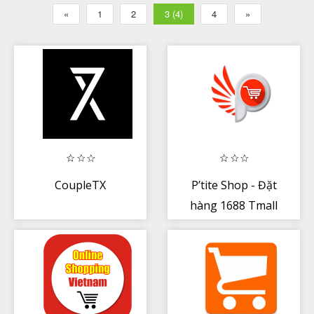
«
1
2
3 (4)
4
»
CoupleTX
P’tite Shop - Đặt
hàng 1688 Tmall
Taobao