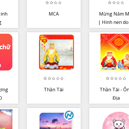
Hinh
MCA
Mừng Năm M
g
| Hinh nen d
ương
Thần Tài
Thần Tài - Ô
O
Địa