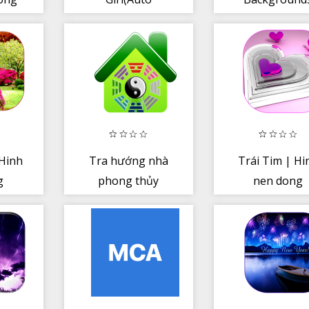
change)
Hinh
Tra hướng nhà
Trái Tim | Hi
g
phong thủy
nen dong