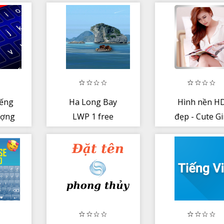
iếng
Ha Long Bay
Hình nền H
ượng
LWP 1 free
đẹp - Cute Gi
hủ đề