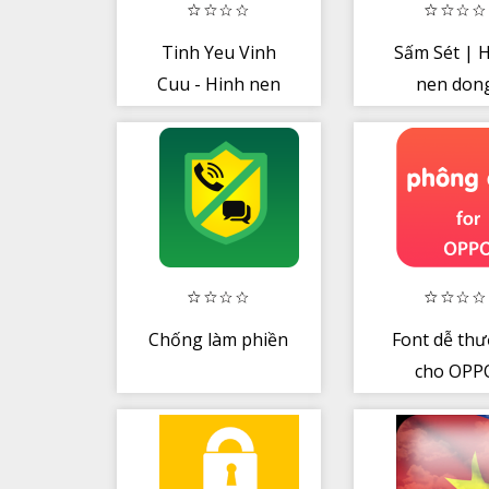
Tinh Yeu Vinh
Sấm Sét | 
Cuu - Hinh nen
nen don
dong
Chống làm phiền
Font dễ th
cho OPP