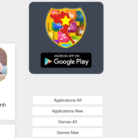
Applications-All
inh
Applications-New
Games-All
Games-New