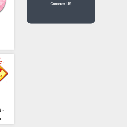
Cameras US
k
 -
a