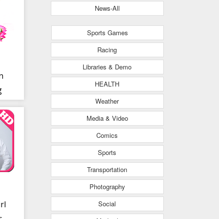
News-All
Sports Games
Racing
Libraries & Demo
n
HEALTH
g
Weather
Media & Video
Comics
Sports
Transportation
Photography
Social
rl
s