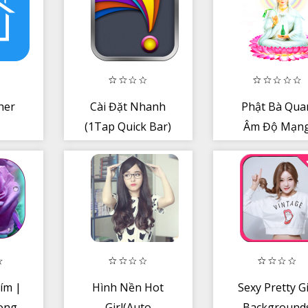
her
Cài Đặt Nhanh
Phật Bà Qua
(1Tap Quick Bar)
Âm Độ Mạn
ím |
Hình Nền Hot
Sexy Pretty Gi
ong
Girl(Auto
Background