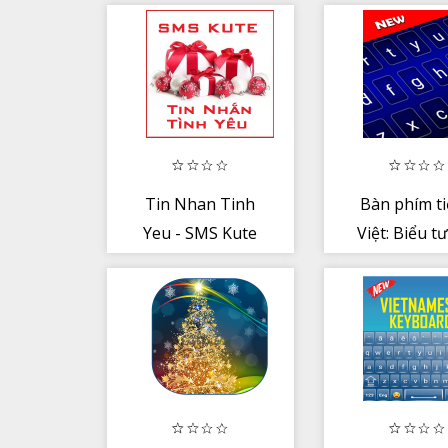
Tin Nhan Tinh
Bàn phím t
Yeu - SMS Kute
Việt: Biểu t
cảm xúc + c