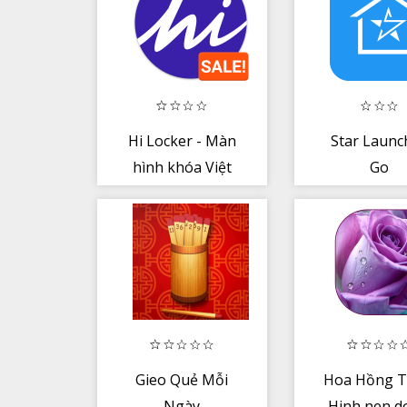
Hi Locker - Màn
Star Launc
hình khóa Việt
Go
Gieo Quẻ Mỗi
Hoa Hồng T
Ngày
Hinh nen d