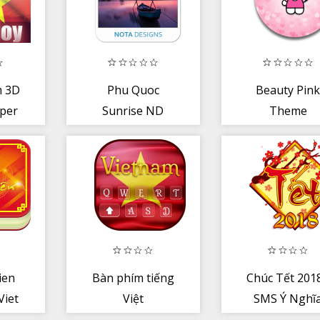
m 3D
Phu Quoc
Beauty Pin
aper
Sunrise ND
Theme
Xperia Theme
ien
Bàn phím tiếng
Chúc Tết 2018
Viet
Việt
SMS Ý Nghĩ