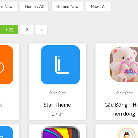
ons-New
Games-All
Games-New
News-All
1 (2)
2
»
k
Star Theme
Gấu Bông | H
Liner
nen dong