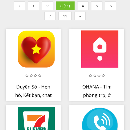
«
1
2
3 (11)
4
5
6
7
11
»
Duyên Số - Hẹn
OHANA - Tìm
hò, Kết bạn, chat
phòng trọ, ở
ghép.