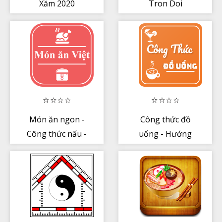
Xăm 2020
Tron Doi
Món ăn ngon -
Công thức đồ
Công thức nấu -
uống - Hướng
Cách làm món ăn
dẫn pha chế
Việt