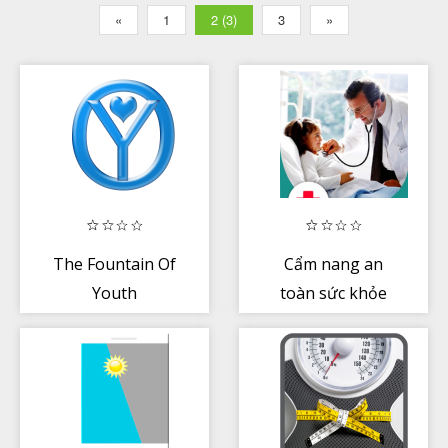
«
1
2 (3)
3
»
The Fountain Of
Cẩm nang an
Youth
toàn sức khỏe