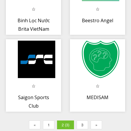
Binh Lọc Nước
Beestro Angel
Brita VietNam
Saigon Sports
MEDISAM
Club
«
1
2 (3)
3
»