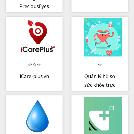
PreciousEyes
Pro
iCare-plus.vn
Quản lý hồ sơ
sức khỏe trực
tuyến