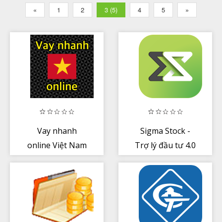
«
1
2
3 (5)
4
5
»
Vay nhanh
Sigma Stock -
online Việt Nam
Trợ lý đầu tư 4.0
cho vay nhanh