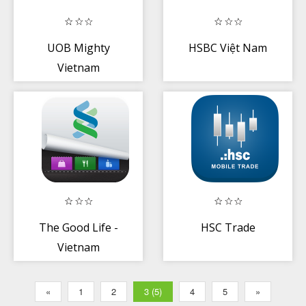
UOB Mighty
HSBC Việt Nam
Vietnam
The Good Life -
HSC Trade
Vietnam
«
1
2
3 (5)
4
5
»