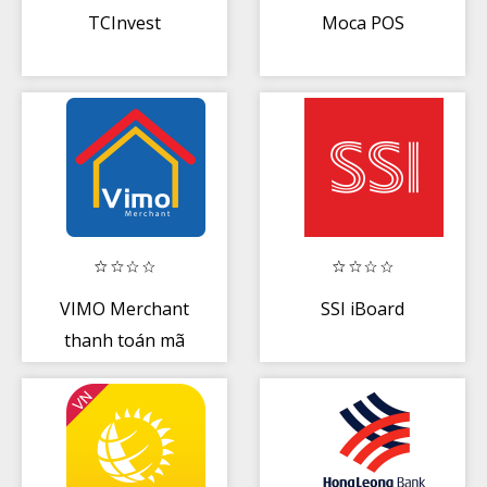
TCInvest
Moca POS
VIMO Merchant
SSI iBoard
thanh toán mã
QR