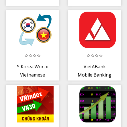
S Korea Won x
VietABank
Vietnamese
Mobile Banking
Dong