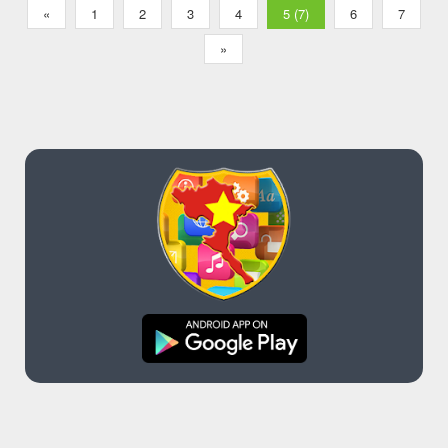
«
1
2
3
4
5 (7)
6
7
»