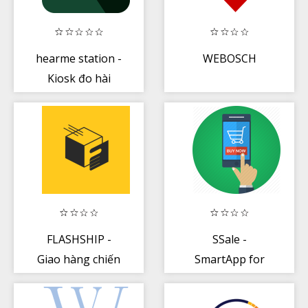
hearme station -
WEBOSCH
Kiosk đo hài
lòng của khách
hàng
FLASHSHIP -
SSale -
Giao hàng chiến
SmartApp for
lược
Sale, DMS
system