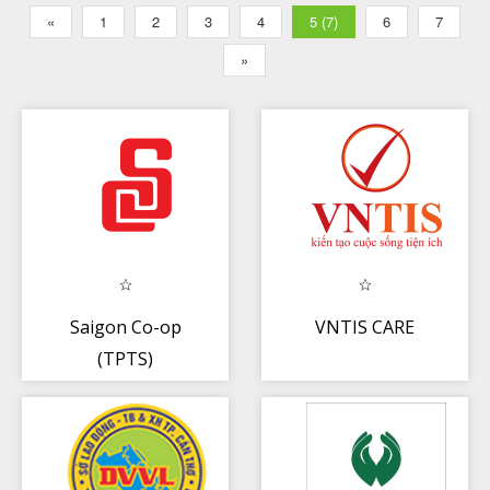
«
1
2
3
4
5 (7)
6
7
»
Saigon Co-op
VNTIS CARE
(TPTS)