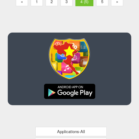
«
1
2
3
4 (5)
5
»
Applications-All