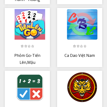
De Vi Hanh
Phỏm Go-Tiến
Ca Dao Việt Nam
Lên,Mậu
Binh,TáLả