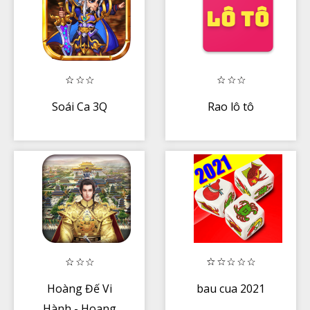
Soái Ca 3Q
Rao lô tô
Hoàng Đế Vi
bau cua 2021
Hành - Hoang