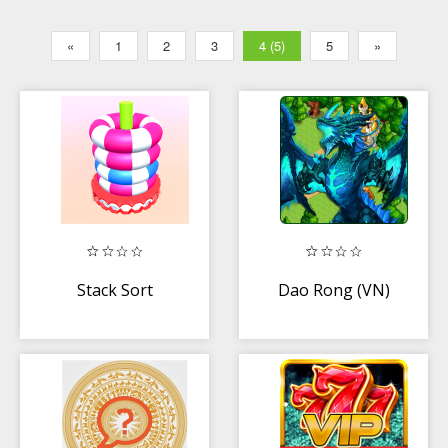
«
1
2
3
4 (5)
5
»
Stack Sort
Dao Rong (VN)