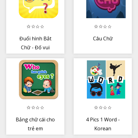
Đuổi hình Bắt
Câu Chữ
Chữ - Đố vui
đoán chữ emoji
pro 2017
Bảng chữ cái cho
4 Pics 1 Word -
trẻ em
Korean