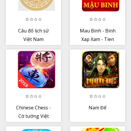
Câu đố lịch sử
Mau Binh - Binh
Việt Nam
Xap Xam - Tien
Len - Xi To
Chinese Chess -
Nam Đế
Cờ tướng Việt
Nam