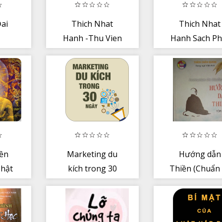
Đai
Thich Nhat
Thich Nhat
Hanh -Thu Vien
Hanh Sach Ph
Sach
Giao
ền
Marketing du
Hướng dẫn
hật
kích trong 30
Thiền (Chuẩn
ngày
hay)