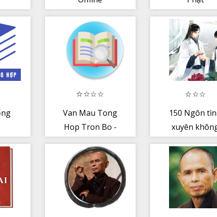
ổng
Van Mau Tong
150 Ngôn tì
Hop Tron Bo -
xuyên khôn
Cap 1 Cap 2 Cap
offline full tr
3 Full
bộ