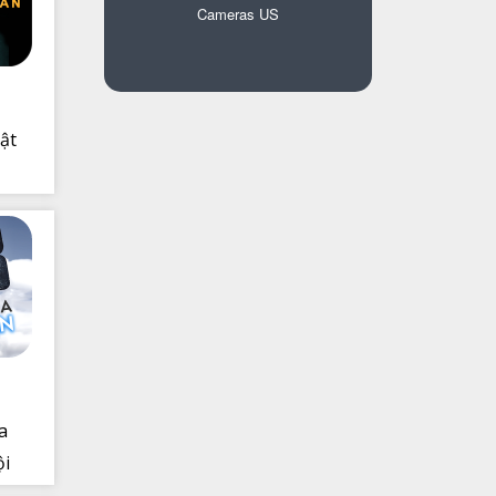
Cameras US
ật
a
ội
ự