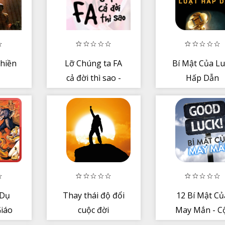
Thiền
Lỡ Chúng ta FA
Bí Mật Của Lu
cả đời thì sao -
Hấp Dẫn
Truyện Ngôn
tình
 Dụ
Thay thái độ đổi
12 Bí Mật Củ
Giáo
cuộc đời
May Mắn - C
nguồn của s