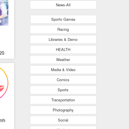
News-All
Sports Games
Racing
Libraries & Demo
HEALTH
020
Weather
Media & Video
Comics
Sports
Transportation
Photography
Social
inh