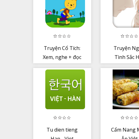
Truyện Cổ Tích:
Truyện N
Xem, nghe + đọc
Tình Sắc 
2019 – Offl
Tu dien tieng
Cẩm Nang 
Han - Viet
Ăn Việt