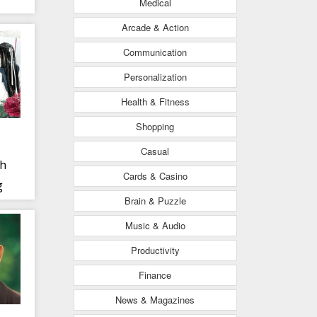
Medical
Arcade & Action
Communication
Personalization
Health & Fitness
Shopping
Casual
nh
Cards & Casino
g
Brain & Puzzle
ọn
Music & Audio
Productivity
Finance
News & Magazines