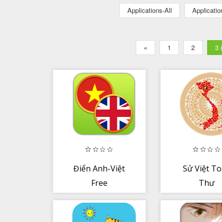
Applications-All
Applicati
«
1
2
3 
Điển Anh-Việt
Sử Việt T
Free
Thư