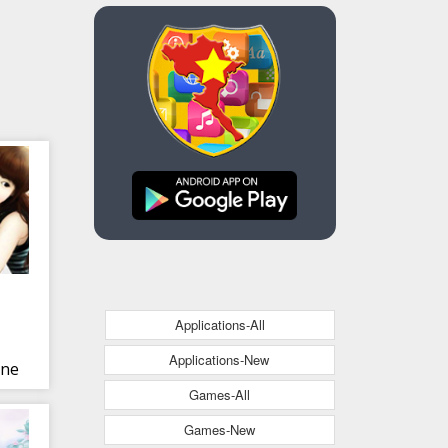
Applications-All
Applications-New
ine
Games-All
Games-New