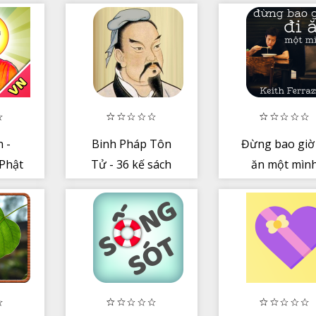
may mắn
 -
Binh Pháp Tôn
Đừng bao giờ 
Phật
Tử - 36 kế sách
ăn một mìn
Cho
chiến lược