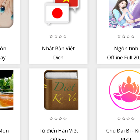
gôn
Nhật Bản Việt
Ngôn tình
Hay
Dịch
Offline Full 2
ine
Món
Từ điển Hàn Việt
Chú Đại Bi - K
Offline
Phật