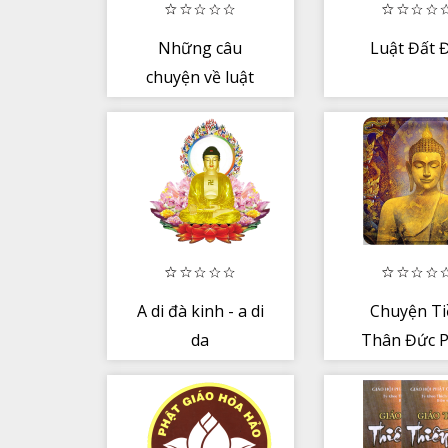
Những câu
Luật Đất 
chuyện về luật
nhân quả (sách
hay)
A di đà kinh - a di
Chuyện Ti
da
Thân Đức P