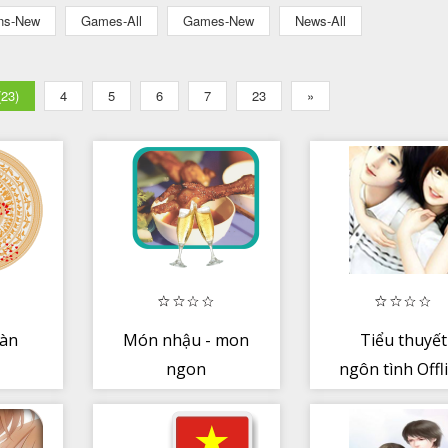
ons-New
Games-All
Games-New
News-All
(23)
4
5
6
7
23
»
oàn
Món nhậu - mon
Tiểu thuyết
ngon
ngôn tình Offl