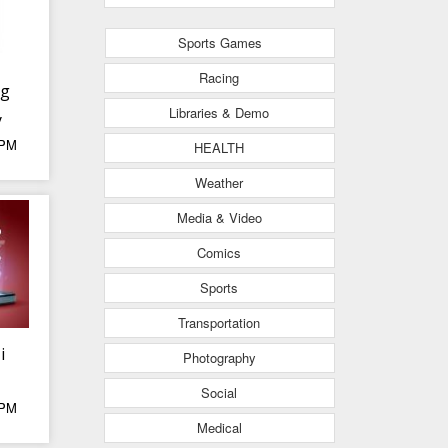
Sports Games
Racing
ng
Libraries & Demo
y
 PM
HEALTH
Weather
Media & Video
Comics
Sports
Transportation
i
Photography
Social
 PM
 dự
Medical
chỉ