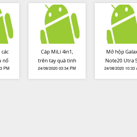
ign
lên đến 03
tăng nhỏ giọ
camera trên
trong nhữn
cùng một thiết bị
ngày tới.
 các
Cáp MiLi 4in1,
Mở hộp Gala
ụ nổ
trên tay quà tinh
Note20 Utra 
03 PM
24/08/2020 03:34 PM
24/08/2020 10:33
tế rewards.