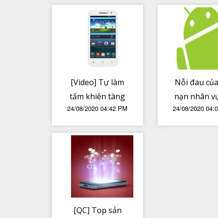
Guys, chuẩn bị
Fluent Des
có bản mobile
[Video] Tự làm
Nỗi đau của
tấm khiên tàng
nạn nhân v
24/08/2020 04:42 PM
24/08/2020 04:
hình
Beirut
[QC] Top sản