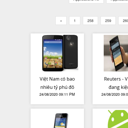
«
1
258
259
26
Việt Nam có bao
Reuters - 
nhiêu tỷ phú đô
đang kiệ
24/08/2020 09:11 PM
24/08/2020 09:
la
TikTok do
phạm bản q
nhạc, yêu 
đền bù 221