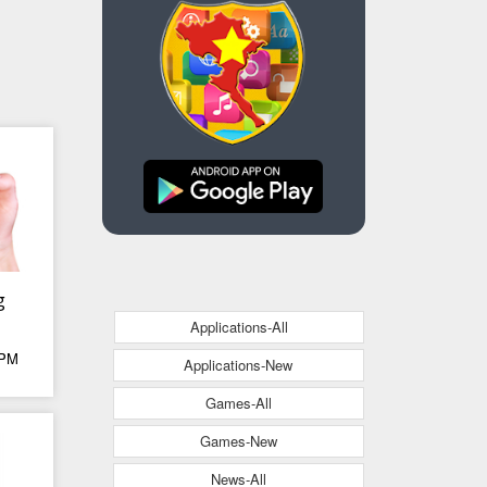
g
Applications-All
 PM
em
Applications-New
ại
Games-All
đến
Games-New
g
News-All