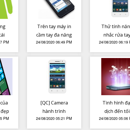
trên máy
ớng
Trên tay máy in
Thử tính nă
cái
cầm tay đa năng
nhắc rửa ta
17 PM
24/08/2020 06:49 PM
24/08/2020 06:19
tính
MBrush
trên Apple
n
Watch
 của
[QC] Camera
Tình hình đạ
 đẹp
hành trình
dịch đến tối
25 PM
24/08/2020 05:21 PM
24/08/2020 05:06
rong
Navicom M79
24/08. Bộ Y tế
 về
Plus- tích hợp
kiến số ca sẽ 