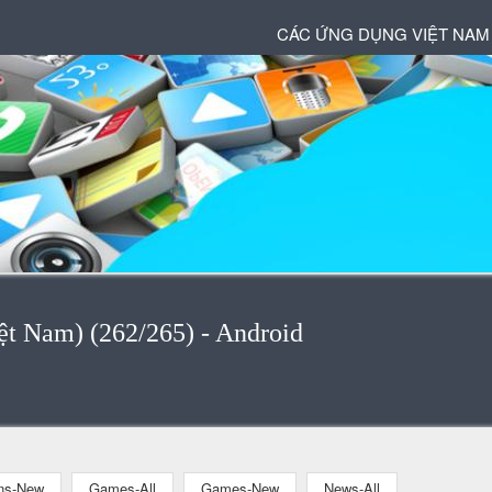
CÁC ỨNG DỤNG VIỆT NAM
ệt Nam) (262/265) - Android
ons-New
Games-All
Games-New
News-All