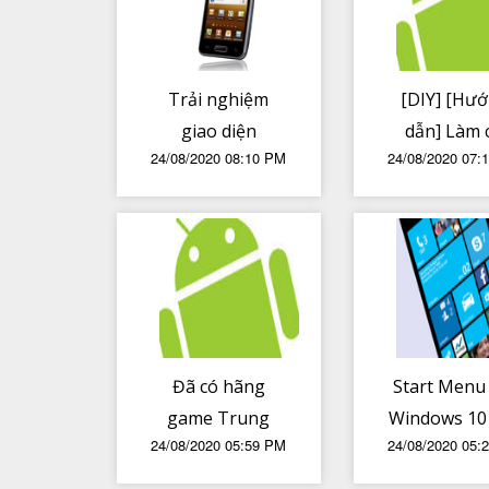
đồng
Trải nghiệm
[DIY] [Hư
giao diện
dẫn] Làm 
24/08/2020 08:10 PM
24/08/2020 07:
Oxygen 11 Beta
thùng máy 
trên Oneplus 8
nhỏ gọ
Pro - Xa android
gốc hơn!
Đã có hãng
Start Menu
game Trung
Windows 10
24/08/2020 05:59 PM
24/08/2020 05:
Quốc mua được
lạ thường t
bản quyền Fall
video mới