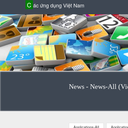
C
ác ứng dụng Việt Nam
News - News-All (Vi
Applications-All
Applicati