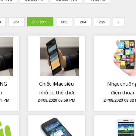
0
261
262 (265)
263
264
265
»
VNG
Chiếc iMac siêu
Nhạc chuôn
n
nhỏ có thể chơi
điện thoại
01 PM
24/08/2020 08:59 PM
24/08/2020 08:32
 vi
được Minecraft!
Nokia, anh 
uyền
dùng điện tho
cầu
có quan tâm 
 tỷ
nhạc chuôn