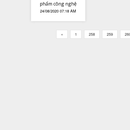
phẩm công nghệ
24/08/2020 07:18 AM
giảm sập sàn tại
Tiki vào 25/08 và
26/08
«
1
258
259
26