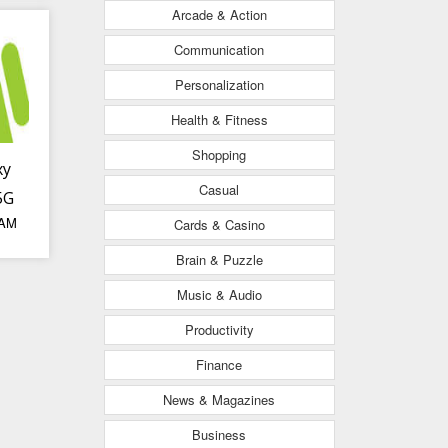
Arcade & Action
t
Communication
g
Personalization
Health & Fitness
Shopping
xy
Casual
5G
 AM
Cards & Casino
Brain & Puzzle
Music & Audio
Productivity
Finance
News & Magazines
Business