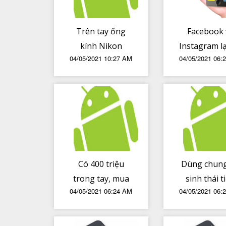
Trên tay ống
Facebook 
kính Nikon
Instagram lạ
04/05/2021 10:27 AM
04/05/2021 06:
NIKKOR Z 50mm
người dùng
f/1.2 S - To,
thu thập dữ 
nặng, hoàn
- 'Nhờ tính
thiện tốt, bokeh
này mà FB 
đẹp, lấy nét
phí'
nhanh
Có 400 triệu
Dùng chun
trong tay, mua
sinh thái t
04/05/2021 06:24 AM
04/05/2021 06:
Honda SH350i
như nà
2021 hay BMW C
400 GT