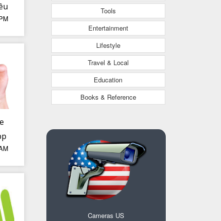
iêu
Tools
 PM
n
Entertainment
c
Lifestyle
Travel & Local
Education
Books & Reference
xe
pp
 AM
ại
Cameras US