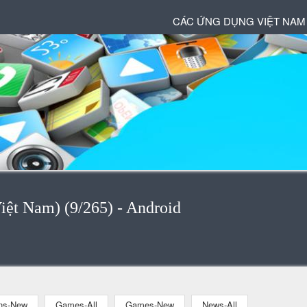
CÁC ỨNG DỤNG VIỆT NAM
iệt Nam) (9/265) - Android
ons-New
Games-All
Games-New
News-All