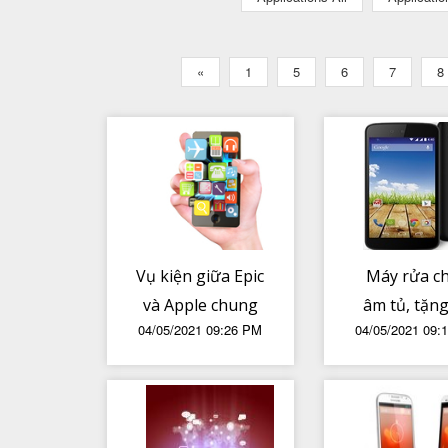
«
1
5
6
7
8
Vụ kiện giữa Epic
Máy rửa c
và Apple chung
âm tủ, tặn
04/05/2021 09:26 PM
04/05/2021 09:
quy chỉ xoay
thì cái này
quanh một câu
hơn iPho
hỏi - 'iPhone là
gì '