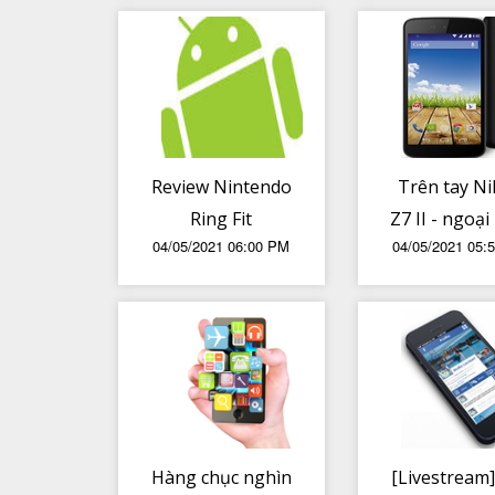
ngoài lồng giặt
Review Nintendo
Trên tay N
Ring Fit
Z7 II - ngoại
04/05/2021 06:00 PM
04/05/2021 05:
Adventure - Vừa
giống Z7, Z6
chơi game vừa
lấy nét r
tập thể dục, mệt
nhanh, cù
mà vui
nhiều nâng
đáng gi
Hàng chục nghìn
[Livestream