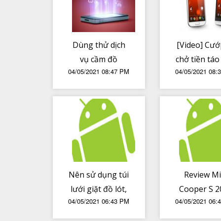
Dùng thử dịch
[Video] Cướ
vụ cầm đồ
chở tiền táo
04/05/2021 08:47 PM
04/05/2021 08:
Vietmoney
ở Nam Phi -
đuổi bắn n
như phi
Hollywo
Nên sử dụng túi
Review Mi
lưới giặt đồ lót,
Cooper S 2
04/05/2021 06:43 PM
04/05/2021 06:
vớ chân để hạn
sau 5 năm
chế dị vật chui ra
dụng