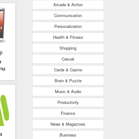
Arcade & Action
n
Communication
Personalization
Health & Fitness
Shopping
p
Casual
a
 PM
Cards & Casino
ái
g
Brain & Puzzle
ăm
Music & Audio
Productivity
Finance
News & Magazines
a
Business