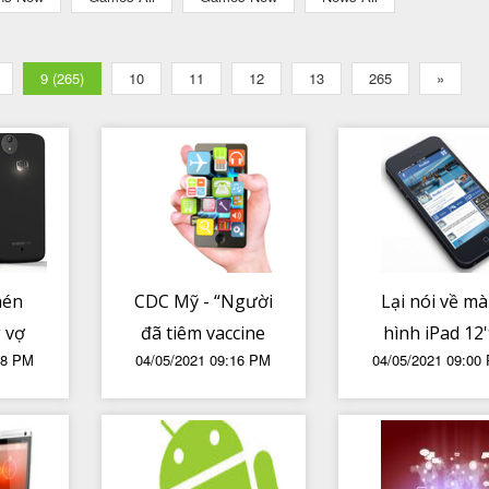
9 (265)
10
11
12
13
265
»
hén
CDC Mỹ - “Người
Lại nói về m
g vợ
đã tiêm vaccine
hình iPad 12
18 PM
04/05/2021 09:16 PM
04/05/2021 09:00
 còn
COVID-19 đầy đủ
2021 - độ sán
ne
có thể ra ngoài
độ tối, lựa ch
mà không cần
đúng
đeo khẩu trang”