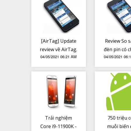
[AirTag] Update
Review So 
review về AirTag.
đèn pin có c
04/05/2021 06:21 AM
04/05/2021 06:
hoàn màu ca
thấp. CRI-
luôn là ưu 
khi chọn 
pin...
Trải nghiệm
750 triệu 
Core i9-11900K -
muỗi biến 