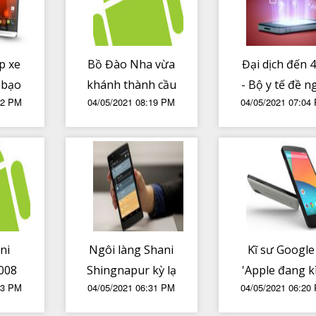
p xe
Bồ Đào Nha vừa
Đại dịch đến 
 bạo
khánh thành cầu
- Bộ y tế đề n
32 PM
04/05/2021 08:19 PM
04/05/2021 07:04
 rượt
đi bộ dài nhất
tạm thời chư
hau
thế giới
cho người đ
m
cách ly đủ 1
od
ngày được ra 
ni
Ngôi làng Shani
Kĩ sư Google
008
Shingnapur kỳ lạ
'Apple đang k
43 PM
04/05/2021 06:31 PM
04/05/2021 06:20
 sử
ở Ấn Độ, nơi mọi
hãm các trìn
ngôi nhà đều
duyệt trên iOS