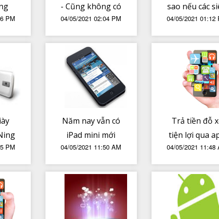
ng
- Cũng không có
sao nếu các s
06 PM
04/05/2021 02:04 PM
04/05/2021 01:12
Mod
gì mới mẻ, được
núi lửa phu
 -
cái đồ họa rất
trào cùng lú
liệu
đẹp
ay
iày
Năm nay vẫn có
Trả tiền đỗ 
-Ning
iPad mini mới
tiện lợi qua a
35 PM
04/05/2021 11:50 AM
04/05/2021 11:48
-1
viền mỏng, màn
My Parking t
hình lên tới 9
TP.HCM
inch