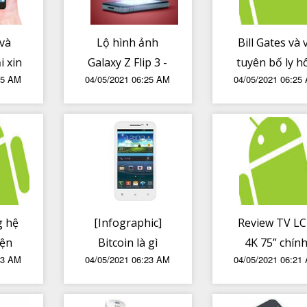
và
Lộ hình ảnh
Bill Gates và 
i xin
Galaxy Z Flip 3 -
tuyên bố ly h
25 AM
04/05/2021 06:25 AM
04/05/2021 06:25
 cho
màn hình phụ
liệu
lớn hơn, mặt
 năng
lưng 2 tông màu
miễn
như Pixel
g hệ
[Infographic]
Review TV L
iện
Bitcoin là gì
4K 75” chín
23 AM
04/05/2021 06:23 AM
04/05/2021 06:21
o
Blockchain là gì
hãng giá rẻ n
Vì sao lại gọi là
thị trường sa
đào Bitcoin
năm sử dụn