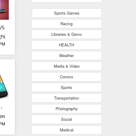
Sports Games
Racing
4/5
Libraries & Demo
ghị
 PM
HEALTH
a
ã
Weather
4
Media & Video
về
Comics
Sports
Transportation
 -
Photography
ìm
Social
 PM
h
Medical
 vì