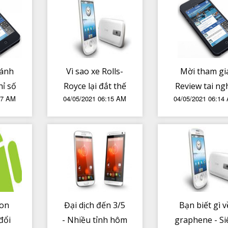
sánh
Vì sao xe Rolls-
Mời tham gi
hỉ số
Royce lại đắt thế
Review tai ng
17 AM
04/05/2021 06:15 AM
04/05/2021 06:14
o và
true wireless
90
trúng nhiề
tiên
phần quà hấ
đèn
dẫn từ Audi
Tinhte
con
Đại dịch đến 3/5
Bạn biết gì v
đổi
- Nhiều tỉnh hôm
graphene - Si