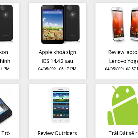
không có cửa
sự độc quyề
của mình'
ikon
Apple khoá sign
Review lapto
 hình
iOS 14.4.2 sau
Lenovo Yog
51 PM
04/05/2021 05:17 PM
04/05/2021 02:57
 II,
khi phát hành
Y510 mà em g
ất
14.5.1; người
mình đã dùn
ng
dùng không thể
được gần 5 n
 cấp
hạ cấp nếu đã
á
cập nhật
] Trò
Review Outriders
Trái Đất sẽ r