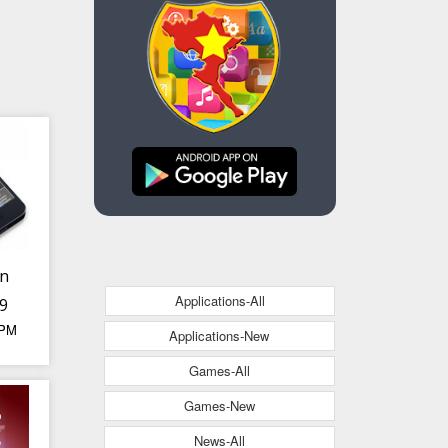
àn
Applications-All
'9
 PM
g,
Applications-New
ọn
Games-All
Games-New
News-All