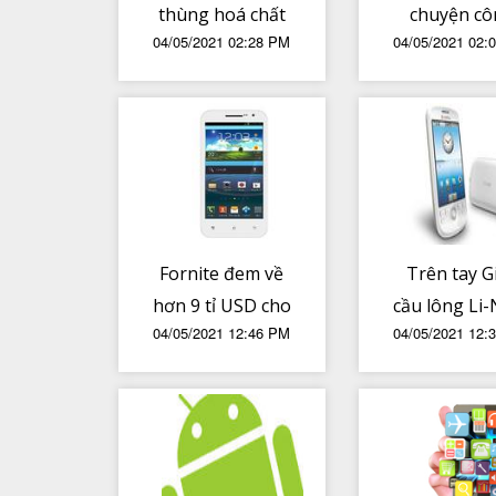
thùng hoá chất
chuyện cô
04/05/2021 02:28 PM
04/05/2021 02:
độc hại được tìm
nghệ với 
thấy dưới đáy
@Duy Luân
biển California
Smarthome 
có cần h
không
Fornite đem về
Trên tay G
hơn 9 tỉ USD cho
cầu lông Li
04/05/2021 12:46 PM
04/05/2021 12:
Epic trong 2 năm
AYTP 011
đầu ra mắt