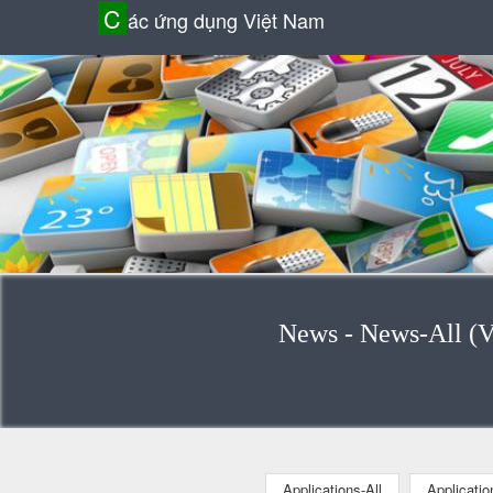
C
ác ứng dụng Việt Nam
News - News-All (V
Applications-All
Applicati