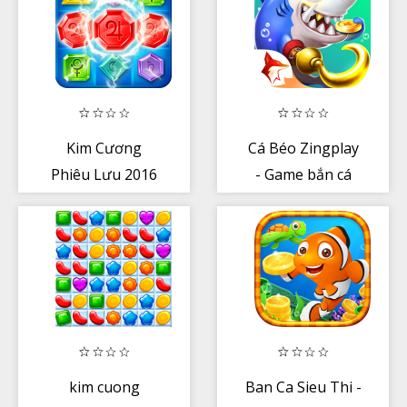
Kim Cương
Cá Béo Zingplay
Phiêu Lưu 2016
- Game bắn cá
3D online thế hệ
mới
kim cuong
Ban Ca Sieu Thi -