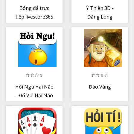
Bóng đá trực
Ỷ Thiên 3D -
tiếp livescore365
Đằng Long
Tranh Bá
Hỏi Ngu Hại Não
Đào Vàng
- Đố Vui Hại Não