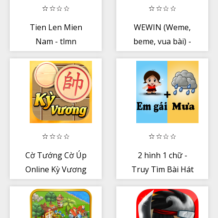
Tien Len Mien
WEWIN (Weme,
Nam - tlmn
beme, vua bài) -
đánh bài - chơi
bài
Cờ Tướng Cờ Úp
2 hình 1 chữ -
Online Kỳ Vương
Truy Tìm Bài Hát
- 2 Hinh 1 Chu