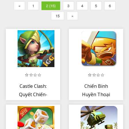
«
1
2 (15)
3
4
5
6
15
»
Castle Clash:
Chiến Binh
Quyết Chiến-
Huyền Thoại
Gamota