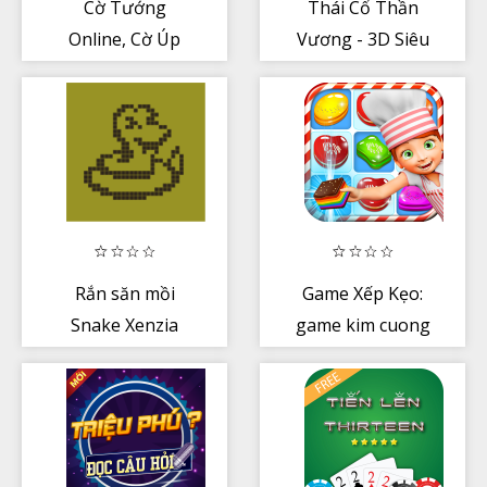
Cờ Tướng
Thái Cổ Thần
Online, Cờ Úp
Vương - 3D Siêu
Online - Ziga
Mượt - Tự Do
Bay Lượn
Rắn săn mồi
Game Xếp Kẹo:
Snake Xenzia
game kim cuong
Retro 1997
banh keo