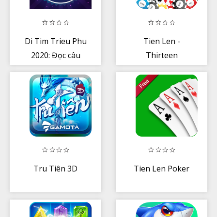
Di Tim Trieu Phu
Tien Len -
2020: Đọc câu
Thirteen
hỏi và 4 phương
án
Tru Tiên 3D
Tien Len Poker