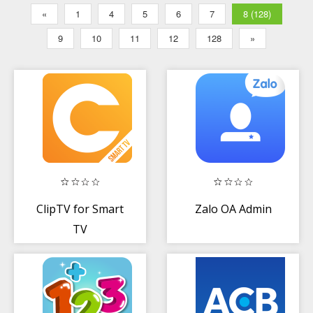
«
1
4
5
6
7
8 (128)
9
10
11
12
128
»
ClipTV for Smart
Zalo OA Admin
TV