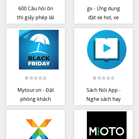
600 Câu hỏi ôn
gv - Ứng dụng
thi giấy phép lái
đặt xe hơi, xe
xe - On Thi GPLX
máy và Taxi
Mytour.vn - Đặt
Sách Nói App -
phòng khách
Nghe sách hay
sạn, vé máy bay
mỗi ngày