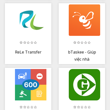
dùng,Thẻ ,Bảo
Hiểm
ReLe Transfer
bTaskee - Giúp
việc nhà