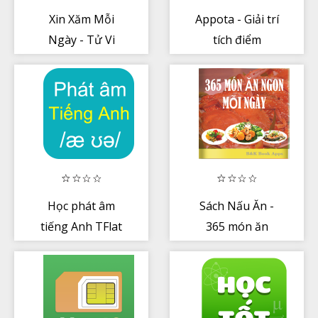
Xin Xăm Mỗi
Appota - Giải trí
Ngày - Tử Vi
tích điểm
Trọn Đời
Học phát âm
Sách Nấu Ăn -
tiếng Anh TFlat
365 món ăn
ngon mỗi ngày
offline