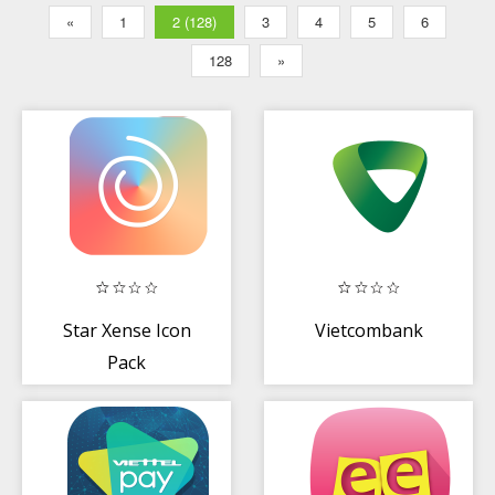
«
1
2 (128)
3
4
5
6
128
»
Star Xense Icon
Vietcombank
Pack