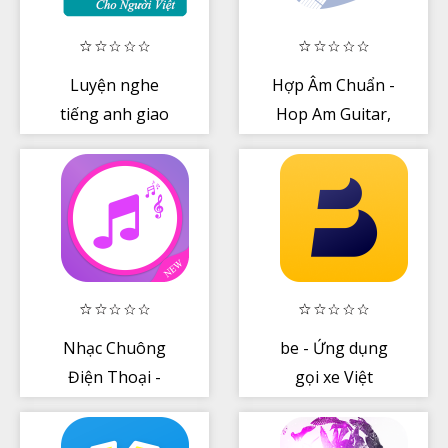
Luyện nghe
Hợp Âm Chuẩn -
tiếng anh giao
Hop Am Guitar,
tiếp
Ukulele And
Piano
Nhạc Chuông
be - Ứng dụng
Điện Thoại -
gọi xe Việt
Nhạc Chuông
Hay Nhất